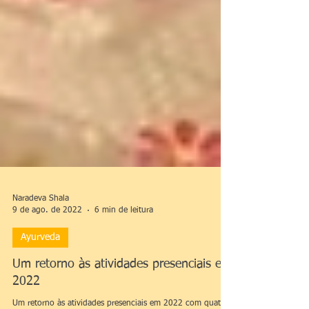
Naradeva Shala
9 de ago. de 2022
6 min de leitura
Ayurveda