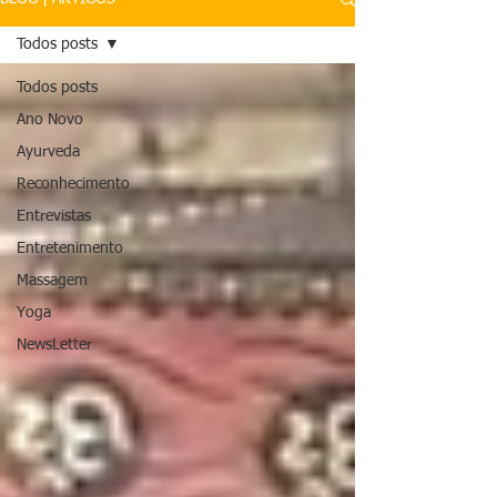
Todos posts
Todos posts
Ano Novo
Ayurveda
Reconhecimento
Entrevistas
Entretenimento
Massagem
Yoga
NewsLetter