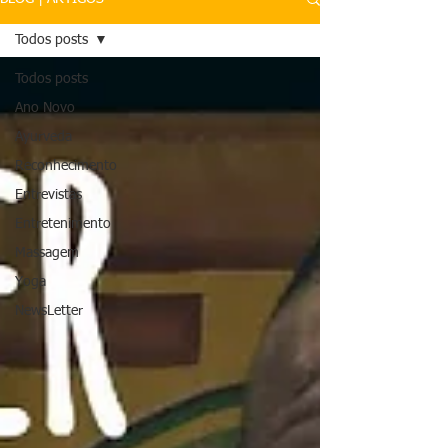
Todos posts
Todos posts
Ano Novo
Ayurveda
Reconhecimento
Entrevistas
Entretenimento
Massagem
Yoga
NewsLetter