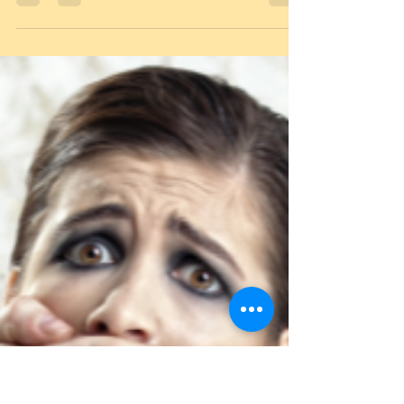
Naradeva Shala
10 de abr. de 2013
3 min de leitura
Ayurveda
Aprender Ayurveda para que?
As vezes penso por horas, o porque, das pessoas quererem
aprender Ayurveda. Será que é somente para ganhar
dinheiro? Ou é para se auto...